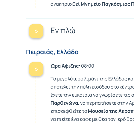
ανακηρυχθεί
Μνημείο Παγκόσμιας Π
Εν πλώ
Πειραιάς, Ελλάδα
Ώρα Άφιξης:
08:00
Το μεγαλύτερο λιμάνι της Ελλάδας κα
αποτελεί την πύλη εισόδου στο κέντρ
έχετε την ευκαιρία να γνωρίσετε τις
Παρθενώνα
, να περπατήσετε στην Α
επισκεφθείτε το
Μουσείο της Ακρο
να πιείτε ένα καφέ με θέα τον Ιερό Β