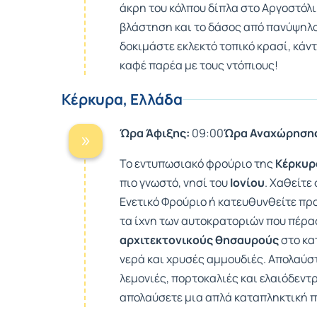
άκρη του κόλπου δίπλα στο Αργοστόλι
βλάστηση και το δάσος από πανύψηλο
δοκιμάστε εκλεκτό τοπικό κρασί, κάν
καφέ παρέα με τους ντόπιους!
Κέρκυρα, Ελλάδα
Ώρα Άφιξης:
09:00
Ώρα Αναχώρηση
Το εντυπωσιακό φρούριο της
Κέρκυρ
πιο γνωστό, νησί του
Ιονίου
. Χαθείτε
Ενετικό Φρούριο ή κατευθυνθείτε προ
τα ίχνη των αυτοκρατοριών που πέρ
αρχιτεκτονικούς θησαυρούς
στο κα
νερά και χρυσές αμμουδιές. Απολαύστ
λεμονιές, πορτοκαλιές και ελαιόδεντ
απολαύσετε μια απλά καταπληκτική 