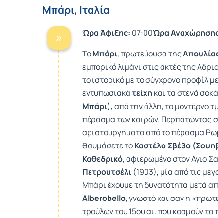
Μπάρι, Ιταλία
Ώρα Άφιξης:
07:00
Ώρα Αναχώρησης
Το
Μπάρι
, πρωτεύουσα της
Απουλία
εμπορικό λιμάνι στις ακτές της Αδρι
το ιστορικό με το σύγχρονο προφίλ με
εντυπωσιακά
τείχη
και τα στενά σοκ
Μπάρι),
από την άλλη, το μοντέρνο τμ
πέρασμα των καιρών. Περπατώντας στ
αριστουργήματα από το πέρασμα Ρωμ
θαυμάσετε το
Καστέλο Σβέβο (Σουηβ
Καθεδρικό
, αφιερωμένο στον Αγιο Σα
Πετρουτσέλι
(1903), μία από τις μεγ
Μπάρι έχουμε τη δυνατότητα μετά απ
Alberobello
, γνωστό και σαν η «πρω
τρούλων του 15ου αι. που κοσμούν τα 