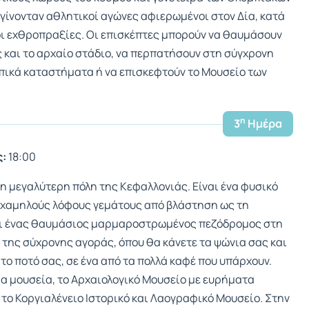
γίνονταν αθλητικοί αγώνες αφιερωμένοι στον Δία, κατά
οι εχθροπραξίες. Οι επισκέπτες μπορούν να θαυμάσουν
ς και το αρχαίο στάδιο, να περπατήσουν στη σύγχρονη
οπικά καταστήματα ή να επισκεφτούν το Μουσείο των
η
3
Ημέρα
:
18:00
 η μεγαλύτερη πόλη της Κεφαλλονιάς. Είναι ένα φυσικό
 χαμηλούς λόφους γεμάτους από βλάστηση ως τη
ναι ένας θαυμάσιος μαρμαροστρωμένος πεζόδρομος στη
 της σύχρονης αγοράς, όπου θα κάνετε τα ψώνια σας και
το ποτό σας, σε ένα από τα πολλά καφέ που υπάρχουν.
α μουσεία, το Αρχαιολογικό Μουσείο με ευρήματα
το Κοργιαλένειο Ιστορικό και Λαογραφικό Μουσείο. Στην