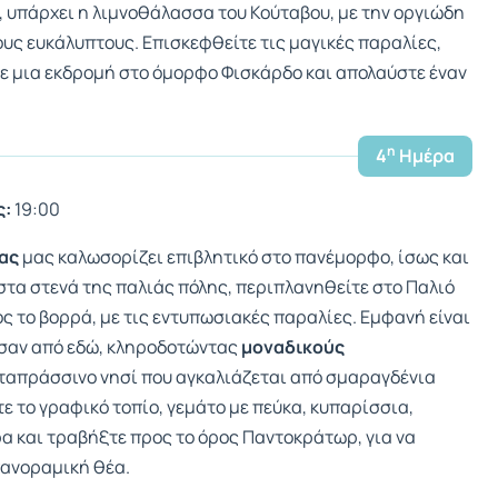
, υπάρχει η λιμνοθάλασσα του Κούταβου, με την οργιώδη
υς ευκάλυπτους. Επισκεφθείτε τις μαγικές παραλίες,
τε μια εκδρομή στο όμορφο Φισκάρδο και απολαύστε έναν
η
4
Ημέρα
ς:
19:00
ας
μας καλωσορίζει επιβλητικό στο πανέμορφο, ίσως και
 στα στενά της παλιάς πόλης, περιπλανηθείτε στο Παλιό
ς το βορρά, με τις εντυπωσιακές παραλίες. Εμφανή είναι
ασαν από εδώ, κληροδοτώντας
μοναδικούς
ταπράσσινο νησί που αγκαλιάζεται από σμαραγδένια
ε το γραφικό τοπίο, γεμάτο με πεύκα, κυπαρίσσια,
ρα και τραβήξτε προς το όρος Παντοκράτωρ, για να
πανοραμική θέα.