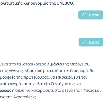
ολιτιστικής Κληρονομιάς της UNESCO.
η
6
Ημέρα
η
7
Ημέρα
ι ένα από τα ιστορικότερα
λιμάνια
της Μεσογείου,
ο της Αθήνας. Μέσα από μια ευχάριστη διαδρομή, θα
 ομορφιές της πρωτεύουσας, να επισκεφθείτε τον
ρχαία Αγορά και την πλατεία Συντάγματος, να
πόλεως
ή απλά, να χαλαρώσετε στα στενά της Πλάκας και
ράχο της Ακροπόλεως.