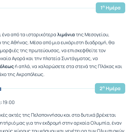
η
1
Ημέρα
ι ένα από τα ιστορικότερα
λιμάνια
της Μεσογείου,
ο της Αθήνας. Μέσα από μια ευχάριστη διαδρομή, θα
 ομορφιές της πρωτεύουσας, να επισκεφθείτε τον
ρχαία Αγορά και την πλατεία Συντάγματος, να
πόλεως
ή απλά, να χαλαρώσετε στα στενά της Πλάκας και
ράχο της Ακροπόλεως.
α
η
2
Ημέρα
:
19:00
ικές ακτές της Πελοποννήσου και στα δυτικά βρέχεται
ρμητήριό μας για την εκδρομή στην αρχαία Ολυμπία, έναν
ικούς χώρους του κόσμου και γενέτειρα των Ολυμπιακών