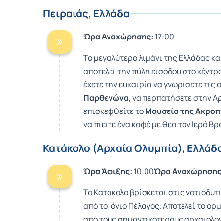
Πειραιάς, Ελλάδα
Ώρα Αναχώρησης:
17:00
Το μεγαλύτερο λιμάνι της Ελλάδας κα
αποτελεί την πύλη εισόδου στο κέντρ
έχετε την ευκαιρία να γνωρίσετε τις
Παρθενώνα
, να περπατήσετε στην Α
επισκεφθείτε το
Μουσείο της Ακρο
να πιείτε ένα καφέ με θέα τον Ιερό Β
Κατάκολο (Αρχαία Ολυμπία), Ελλάδ
Ώρα Άφιξης:
10:00
Ώρα Αναχώρησης
Το Κατάκολο βρίσκεται στις νοτιοδυτ
από το Ιόνιο Πέλαγος. Αποτελεί το ο
από τους σημαντικότερους αρχαιολογ