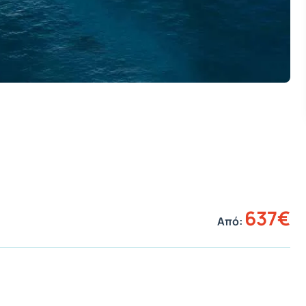
637€
Από: