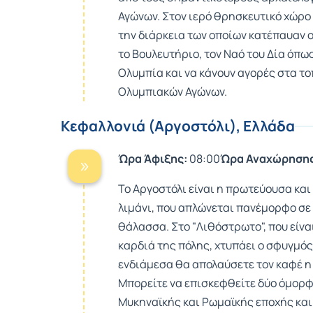
Αγώνων. Στον ιερό θρησκευτικό χώρο 
την διάρκεια των οποίων κατέπαυαν 
το Βουλευτήριο, τον Ναό του Δία όπω
Ολυμπία και να κάνουν αγορές στα τ
Ολυμπιακών Αγώνων.
Κεφαλλονιά (Αργοστόλι), Ελλάδα
Ώρα Άφιξης:
08:00
Ώρα Αναχώρησης
Το Αργοστόλι είναι η πρωτεύουσα και
λιμάνι, που απλώνεται πανέμορφο σε
θάλασσα. Στο "Λιθόστρωτο", που εί
καρδιά της πόλης, χτυπάει ο σφυγμός
ενδιάμεσα θα απολαύσετε τον καφέ η 
Μπορείτε να επισκεφθείτε δύο όμορφ
Μυκηναϊκής και Ρωμαϊκής εποχής και 