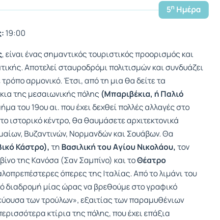
η
5
Ημέρα
:
19:00
ς
, είναι ένας σημαντικός τουριστικός προορισμός και
ατικής. Αποτελεί σταυροδρόμι πολιτισμών και συνδυάζει
 τρόπο αρμονικό. Έτσι, από τη μια θα δείτε τα
άκια της μεσαιωνικής πόλης
(Μπαριβέκια, ή Παλιό
ήμα του 19ου αι. που έχει δεχθεί πολλές αλλαγές στο
ο ιστορικό κέντρο, θα θαυμάσετε αρχιτεκτονικά
αίων, Βυζαντινών, Νορμανδών και Σουάβων. Θα
ικό Κάστρο),
τη
Βασιλική του Aγίου Nικολάου,
τον
βίνο της Κανόσα (Σαν Σαμπίνο) και το
Θέατρο
αλοπρεπέστερες όπερες της Ιταλίας. Από το λιμάνι του
ό διαδρομή μίας ώρας να βρεθούμε στο γραφικό
τεύουσα των τρούλων», εξαιτίας των παραμυθένιων
περισσότερα κτίρια της πόλης, που έχει επάξια