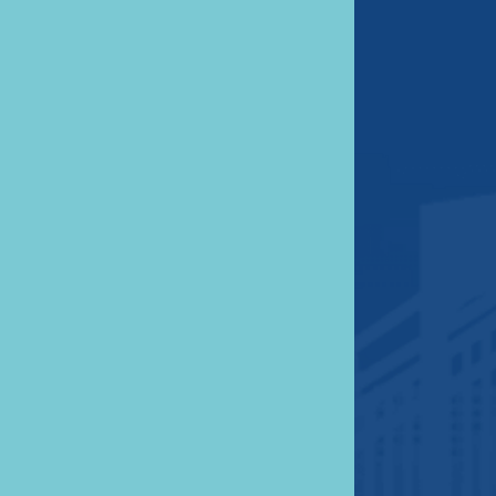
Πολιτική Cookies
Επικοινωνία
Δευ - Παρ 9:00 - 15:00
απόγευμα κατόπιν ραντεβού
+30 (210) 24-60-012
info@irina-tours.com
Σιβόρων 110, Αθήνα