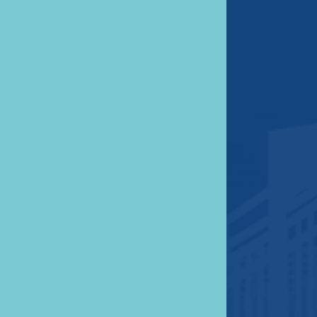
Πολιτική Cookies
Επικοινωνία
Δευ - Παρ 9:00 - 15:00
απόγευμα κατόπιν ραντεβού
+30 (210) 24-60-012
info@irina-tours.com
Σιβόρων 110, Αθήνα