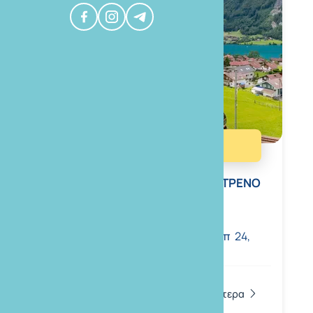
Εξωτερικό
Οδικές
ΠΑΝΟΡΑΜΑ ΕΛΒΕΤΙΑΣ - ΑΛΠΙΚΟ ΤΡΕΝΟ
Διάρκεια:
8 ΗΜΕΡΕΣ
Αναχωρήσεις:
14,
Αύγ
2,
25,
Σεπ
24,
Οκτ
2026
675€
Περισσότερα
από