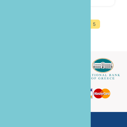
«
‹
1
2
3
4
5
Irina G Tours