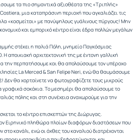
ίσουμε τα πιο σημαντικά αξιοθέατα της «Τριπλής»
Costiera, μια καταπράσινη περιοχή που αγκαλιάζει τις
ηλα «κοσμείται» με πανύψηλους γυάλινους πύργους! Μην
κονομικό και εμπορικό κέντρο είναι έδρα πολλών μεγάλων
μμής στέκει η παλιά Πόλη, μνημείο Παγκόσμιας
 H αποικιακή αρχιτεκτονική της με έντονη γαλλική
θα την περπατήσουμε και θα απολαύσουμε τον υπέροχο
κλησίες La Merced & San Felipe Neri, ενώ θα θαυμάσουμε
έ! Δεν θα χορταίνετε να φωτογραφίζετε τους μικρούς
τα γραφικά σοκάκια. Το μεσημέρι θα απολαύσουμε το
παλιάς πόλης και στη συνέχεια αναχωρούμε για την
ρίσκεται το κέντρο επισκεπτών της Διώρυγας.
τον Ειρηνικό πληθώρα πλοίων διαφόρων διαστάσεων που
ν στο κανάλι, ενώ οι όχθες του καναλιού διατρέχονται
 εμπορευματοκιβώτια που ξεφορτώνονται και