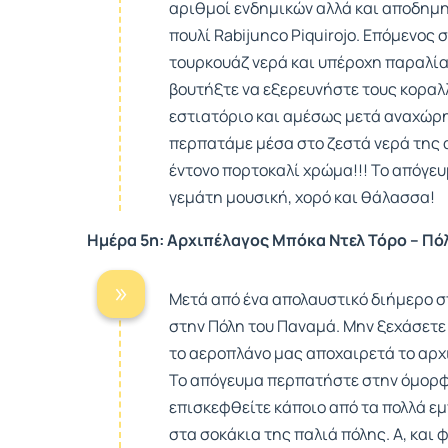
αριθμοί ενδημικών αλλά και αποδημητ
πουλί Rabijunco Piquirojo. Επόμενος 
τουρκουάζ νερά και υπέροχη παραλία 
βουτήξτε να εξερευνήστε τους κοραλλ
εστιατόριο και αμέσως μετά αναχώρη
περπατάμε μέσα στο ζεστά νερά της α
έντονο πορτοκαλί χρώμα!!! Το απόγευ
γεμάτη μουσική, χορό και θάλασσα!
Ημέρα 5η: Αρχιπέλαγος Μπόκα Ντελ Τόρο – Πό
Μετά από ένα απολαυστικό διήμερο σ
στην Πόλη του Παναμά. Μην ξεχάσετε
το αεροπλάνο μας αποχαιρετά το αρχι
Το απόγευμα περπατήστε στην όμορ
επισκεφθείτε κάποιο από τα πολλά εμ
στα σοκάκια της παλιά πόλης. Α, και 