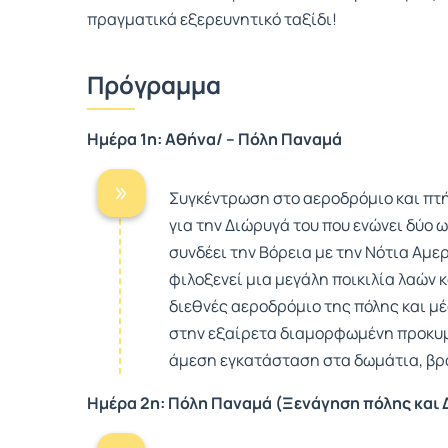
πραγματικά εξερευνητικό ταξίδι!
Πρόγραμμα
Ημέρα 1η: Αθήνα/ – Πόλη Παναμά
Συγκέντρωση στο αεροδρόμιο και πτή
για την Διώρυγά του που ενώνει δύο ω
συνδέει την Βόρεια με την Νότια Αμε
φιλοξενεί μια μεγάλη ποικιλία λαών 
διεθνές αεροδρόμιο της πόλης και 
στην εξαίρετα διαμορφωμένη προκυμα
άμεση εγκατάσταση στα δωμάτια, βρα
Ημέρα 2η: Πόλη Παναμά (Ξενάγηση πόλης και