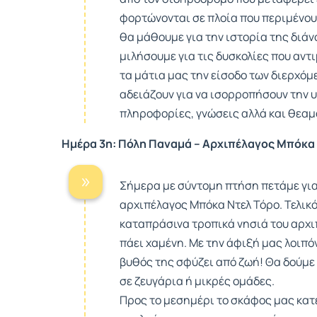
φορτώνονται σε πλοία που περιμένουν
θα μάθουμε για την ιστορία της διάν
μιλήσουμε για τις δυσκολίες που αν
τα μάτια μας την είσοδο των διερχόμ
αδειάζουν για να ισορροπήσουν την 
πληροφορίες, γνώσεις αλλά και θεαμα
Ημέρα 3η: Πόλη Παναμά – Αρχιπέλαγος Μπόκα
Σήμερα με σύντομη πτήση πετάμε για 
αρχιπέλαγος Μπόκα Ντελ Τόρο. Τελικό
καταπράσινα τροπικά νησιά του αρχι
πάει χαμένη. Με την άφιξή μας λοιπόν
βυθός της σφύζει από ζωή! Θα δούμε 
σε ζευγάρια ή μικρές ομάδες.
Προς το μεσημέρι το σκάφος μας κατε