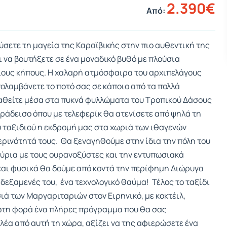
2.390€
Από:
αύσετε τη μαγεία της Καραϊβικής στην πιο αυθεντική της
ι να βουτήξετε σε ένα μοναδικό βυθό με πλούσια
ους κήπους. Η χαλαρή ατμόσφαιρα του αρχιπελάγους
ολαμβάνετε το ποτό σας σε κάποιο από τα πολλά
 χαθείτε μέσα στα πυκνά φυλλώματα του Τροπικού Δάσους
αράδεισο όπου με τελεφερίκ θα ατενίσετε από ψηλά τη
 ταξιδιού η εκδρομή μας στα χωριά των ιθαγενών
ρινότητά τους. Θα ξεναγηθούμε στην ίδια την πόλη του
νούρια με τους ουρανοξύστες και την εντυπωσιακά
αι φυσικά θα δούμε από κοντά την περίφημη Διώρυγα
δεξαμενές του, ένα τεχνολογικό θαύμα! Τέλος το ταξίδι
ιά των Μαργαριταριών στον Ειρηνικό, με κοκτέιλ,
ρώτη φορά ένα πλήρες πρόγραμμα που θα σας
αλέα από αυτή τη χώρα, αξίζει να της αφιερώσετε ένα