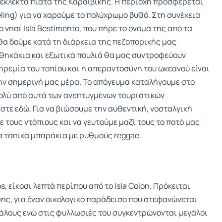
εκλεκτά πιάτα της Καραϊβικής. Η περιοχή προσφέρεται
ling) για να χαρούμε το πολύχρωμο βυθό. Στη συνέχεια
ο νησί Isla Bestimento, που πήρε το όνομά της από τα
θα δούμε κατά τη διάρκεια της πεζοπορικής μας
ιθηκάκια και εξωτικά πουλιά θα μας συντροφεύουν
ηρεμία του τοπίου και η απεραντοσύνη του ωκεανού είναι
την σημερινή μας μέρα. Το απόγευμα καταλήγουμε στο
πολύ από αυτά των ανεπτυγμένων τουριστικών
τε εδώ. Για να βιώσουμε την αυθεντική, νοσταλγική
 τους ντόπιους και να γευτούμε μαζί τους το ποτό μας
τα τοπικά μπαράκια με ρυθμούς reggae.
, είκοσι λεπτά περίπου από το Ιsla Colon. Πρόκειται
σης, για έναν οικολογικό παράδεισο που στεφανώνεται
άλους ενώ στις φυλλωσιές του συγκεντρώνονται μεγάλοι