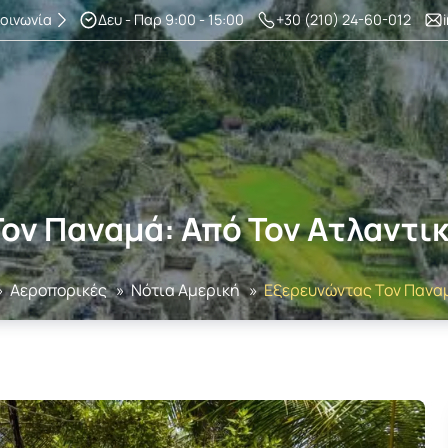
κοινωνία
Δευ - Παρ 9:00 - 15:00
+30 (210) 24-60-012
ον Παναμά: Από Τον Ατλαντικ
»
Αεροπορικές
»
Νότια Αμερική
»
Εξερευνώντας Τον Παναμ