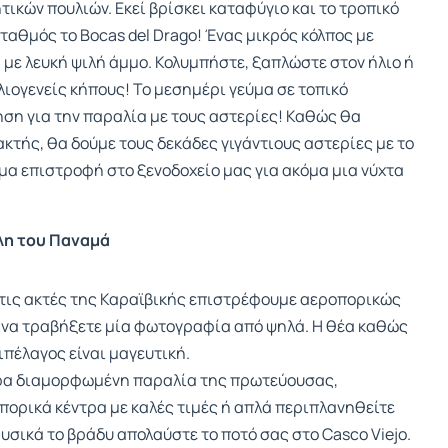
ικών πουλιών. Εκεί βρίσκει καταφύγιο και το τροπικό
σταθμός το Bocas del Drago! Ένας μικρός κόλπος με
με λευκή ψιλή άμμο. Κολυμπήστε, ξαπλώστε στον ήλιο ή
ιογενείς κήπους! Το μεσημέρι γεύμα σε τοπικό
ση για την παραλία με τους αστερίες! Καθώς θα
κτής, θα δούμε τους δεκάδες γιγάντιους αστερίες με το
μα επιστροφή στο ξενοδοχείο μας για ακόμα μια νύχτα
λη του Παναμά
τις ακτές της Καραϊβικής επιστρέφουμε αεροπορικώς
 να τραβήξετε μία φωτογραφία από ψηλά. Η θέα καθώς
πέλαγος είναι μαγευτική.
φα διαμορφωμένη παραλία της πρωτεύουσας,
πορικά κέντρα με καλές τιμές ή απλά περιπλανηθείτε
φυσικά το βράδυ απολαύστε το ποτό σας στο Casco Viejo.