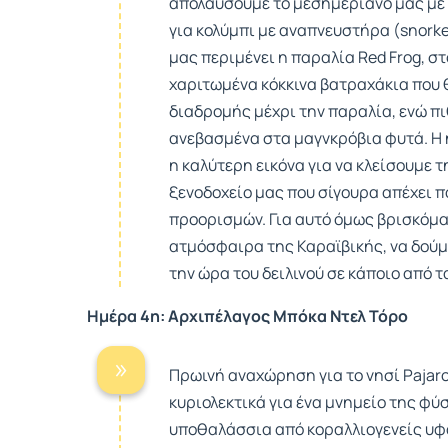
απολαύσουμε το μεσημεριανό μας με 
για κολύμπι με αναπνευστήρα (snorke
μας περιμένει η παραλία Red Frog, στ
χαριτωμένα κόκκινα βατραχάκια που 
διαδρομής μέχρι την παραλία, ενώ π
ανεβασμένα στα μαγνκρόβια φυτά. Η 
η καλύτερη εικόνα για να κλείσουμε 
ξενοδοχείο μας που σίγουρα απέχει 
προορισμών. Για αυτό όμως βρισκόμασ
ατμόσφαιρα της Καραϊβικής, να δούμε
την ώρα του δειλινού σε κάποιο από 
Ημέρα 4η: Αρχιπέλαγος Μπόκα Ντελ Τόρο
Πρωινή αναχώρηση για το νησί Pajaros
κυριολεκτικά για ένα μνημείο της φύ
υποθαλάσσια από κοραλλιογενείς υφ