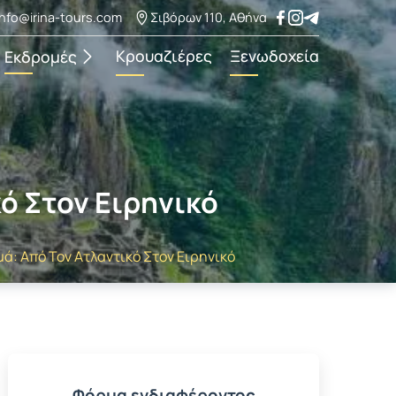
info@irina-tours.com
Σιβόρων 110, Αθήνα
Κρουαζιέρες
Ξενωδοχεία
Εκδρομές
ό Στον Ειρηνικό
ά: Από Τον Ατλαντικό Στον Ειρηνικό
Φόρμα ενδιαφέροντος