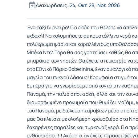
Αναχωρήσεις:
24,
Οκτ
28,
Νοέ
2026
Ένα ταξίδι όνειρο! Για εσάς που θέλετε να απολ
εκδοχή! Να κολυμπήσετε σε κρυστάλλινα νερά κα
πολύχρωμα ψάρια και κοραλλένιους υποθαλάσσι
Μπόκα Ντελ Τόρο θα σας γοητεύσει καθώς θα απ
μπαράκια των νησιών. Θα έχετε τη ευκαιρία να
στο Εθνικό Πάρκο Soberinina, έναν οικολογικό π
μαγεία του πυκνού Δάσους! Κορυφαία στιγμή του
Εμπερά για να γνωρίσουμε από κοντά την καθημε
Παναμά, την παλιά αποικιακή, αλλά και την και
διαμορφωμένη προκυμαία που θυμίζει Μαϊάμι, κ
του Παναμά, με διέλευση καραβιών μέσα από τις 
μας θα κλείσει με ολοήμερη κρουαζιέρα στα Νησ
ζαχαρένιες παραλίες και τυρκουάζ νερά. Για π
ενθουσιάσει!!!! Ακόμα κι αν έχετε περάσει φευγ