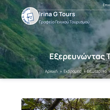
Επι
Irina G Tours
Γραφείο Γενικού Τουρισμού
Εξερευνώντας Τ
Αρχική
»
Εκδρομές
»
Εξωτερικό