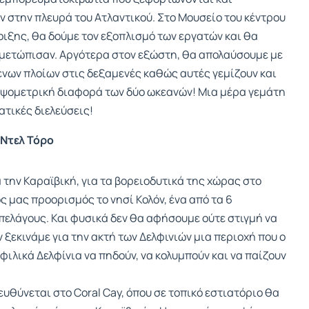
 στην πλευρά του Ατλαντικού. Στο Μουσείο του κέντρου
οιξης, θα δούμε τον εξοπλισμό των εργατών και θα
τιμετώπισαν. Αργότερα στον εξώστη, θα απολαύσουμε με
ενων πλοίων στις δεξαμενές καθώς αυτές γεμίζουν και
υψομετρική διαφορά των δύο ωκεανών! Μια μέρα γεμάτη
τικές διελεύσεις!
 Ντελ Τόρο
την Καραϊβική, για τα βορειοδυτικά της χώρας στο
ς μας προορισμός το νησί Κολόν, ένα από τα 6
πελάγους. Και φυσικά δεν θα αφήσουμε ούτε στιγμή να
 ξεκινάμε για την ακτή των Δελφινιών μια περιοχή που ο
φιλικά Δελφίνια να πηδούν, να κολυμπούν και να παίζουν
υθύνεται στο Coral Cay, όπου σε τοπικό εστιατόριο θα