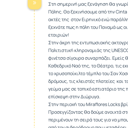
Στη σημερινή μας ξενάγηση θα γνωρ
Πόλης. Θα ξεκινήσουμε από την Cinta 
ακτές της στον Ειρηνικό ενώ παράλλ
ξεχνάτε πως η πόλη του Παναμά ως οι
εταιριών!
Στην άκρη της εντυπωσιακής ακτογρα
Πολιτιστική κληρονομιάς της UNESCO.
φινέτσα σίγουρα συναρπάζει. Εμείς 
Καθεδρικό Ναό της, το Θέατρο, τις εκ
το χρυσοποίκιλτο τέμπλο του Σαν Χοσ
δρόμους, τις κλειστές πλατείες και 
γεύμα μας σε τοπικό εστιατόριο της 
επίσκεψη στην Διώρυγα.
Στην περιοχή του Miraflores Locks β
Προσεγγίζοντας θα δούμε ανοιχτά σ
περιμένουν τη σειρά τους για να μπου
από τον σιδηρόδρομο που μεταφέρει