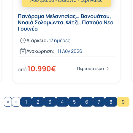
Πανόραμα Μελανησίας… Βανουάτου,
Νησιά Σολομώντα, Φίτζι, Παπούα Νέα
Γουινέα
Διάρκεια:
17 ημέρες
Αναχώρηση:
11 Αύγ 2026
10.990€
Περισσότερα
από
«
‹
1
2
3
4
5
6
7
8
9