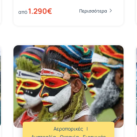
1.290€
Περισσότερα
από
Αεροπορικές
Αυστραλία - Ωκεανία - Ειρηνικός