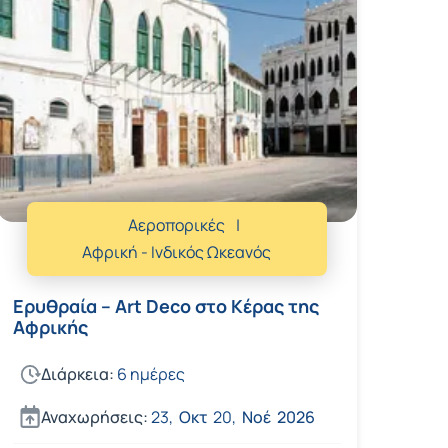
Αεροπορικές
Αφρική - Ινδικός Ωκεανός
Ερυθραία – Art Deco στο Κέρας της
Αφρικής
Διάρκεια:
6 ημέρες
Αναχωρήσεις:
23,
Οκτ
20,
Νοέ
2026