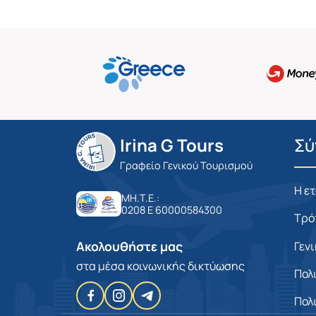
Irina G Tours
Σύ
Γραφείο Γενικού Τουρισμού
Η ε
MH.T.E.:
0208 E 60000584300
Τρό
Ακολουθήστε μας
Γεν
στα μέσα κοινωνικής δικτύωσης
Πολ
Πολ