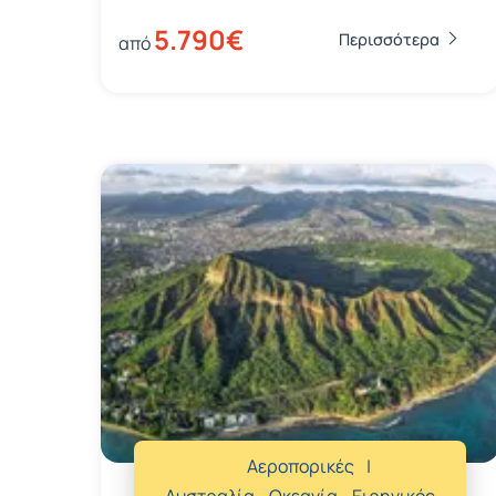
5.790€
Περισσότερα
από
Αεροπορικές
Αυστραλία - Ωκεανία - Ειρηνικός