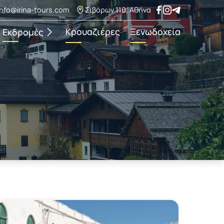
info@irina-tours.com
Σιβόρων 110, Αθήνα
Κρουαζιέρες
Ξενωδοχεία
Εκδρομές